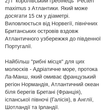
2) і "королівський гребінець" Pecten
maximus з Атлантики. Який може
досягати 15 см у діаметрі.
Виловлюється від Норвегії, північних
Британських островів вздовж
Атлантичного узбережжя до південної
Португалії.
Найбільш "рибні місця" для цих
молюсків - Адріатичне море, протока
Ла-Манш, який омиває французький
регіон Нормандія, Атлантичний океан
біля берегів Бретані (Франція),
іспанської півночі (Галісія), в Англії,
Шотландії та Ірландії.