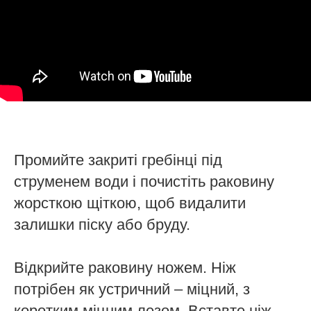
Промийте закриті гребінці під
струменем води і почистіть раковину
жорсткою щіткою, щоб видалити
залишки піску або бруду.
Відкрийте раковину ножем. Ніж
потрібен як устричний – міцний, з
коротким міцним лезом. Вставте ніж