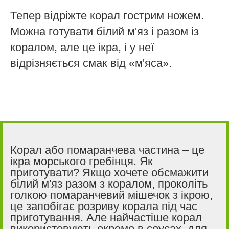
Тепер відріжте корал гострим ножем.
Можна готувати білий м'яз і разом із
коралом, але це ікра, і у неї
відрізняється смак від «м'яса».
Корал або помаранчева частина – це
ікра морського гребінця. Як
приготувати? Якщо хочете обсмажити
білий м'яз разом з коралом, проколіть
голкою помаранчевий мішечок з ікрою,
це запобігає розриву корала під час
приготування. Але найчастіше корал
використовують окремо в соусах, для