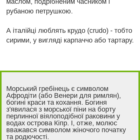
маслом, подрібненим часником і
рубаною петрушкою.
А італійці люблять крудо (crudo) - тобто
сирими, у вигляді карпаччо або тартару.
Морський гребінець є символом
Афродіти (або Венери для римлян),
богині краси та кохання. Богиня
з'явилася з морської піни на борту
перлинної віялоподібної раковини у
водах острова Кіпр. І, отже, молюс
вважався символом жіночого початку
та родючості.