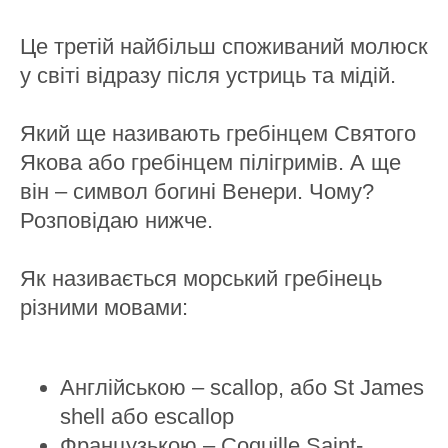
Це третій найбільш споживаний молюск
у світі відразу після устриць та мідій.
Який ще називають гребінцем Святого
Якова або гребінцем пілігримів. А ще
він – символ богині Венери. Чому?
Розповідаю нижче.
Як називається морський гребінець
різними мовами:
Англійською – scallop, або St James
shell або escallop
Французькою – Coquille Saint-