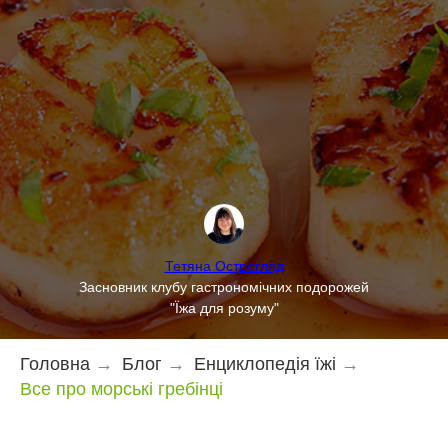
Тетяна Острогляд
Засновник клубу гастрономічних подорожей
"Їжа для розуму"
Головна
→
Блог
→
Енциклопедія їжі
→
Все про морські гребінці