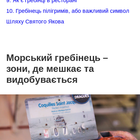
9. Як є гребінці в ресторані
10. Гребінець пілігримів, або важливий символ
Шляху Святого Якова
Морський гребінець –
зони, де мешкає та
видобувається