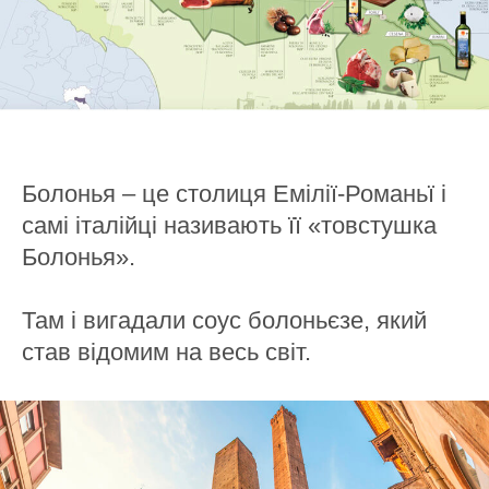
Болонья – це столиця Емілії-Романьї і
самі італійці називають її «товстушка
Болонья».
Там і вигадали соус болоньєзе, який
став відомим на весь світ.