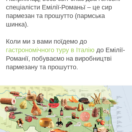
спеціалісти Емілії-Романьї – це сир
пармезан та прошутто (пармська
шинка).
Коли ми з вами поїдемо до
гастрономічного туру в Італію
до Емілії-
Романії, побуваємо на виробництві
пармезану та прошутто.