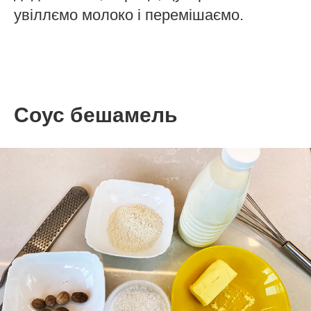
увіллємо молоко і перемішаємо.
Соус бешамель