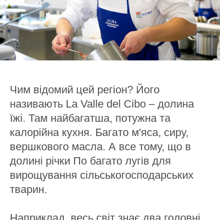
Чим відомий цей регіон? Його
називають La Valle del Cibo – долина
їжі. Там найбагатша, потужна та
калорійна кухня. Багато м'яса, сиру,
вершкового масла. А все тому, що в
долині річки По багато лугів для
вирощування сільськогосподарських
тварин.
Наприклад, весь світ знає два головні