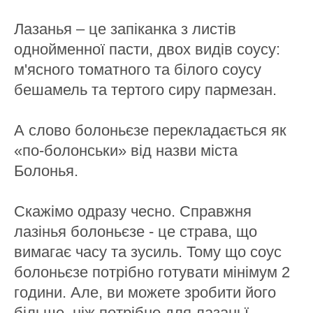
Лазанья – це запіканка з листів
однойменної пасти, двох видів соусу:
м'ясного томатного та білого соусу
бешамель та тертого сиру пармезан.
А слово болоньєзе перекладається як
«по-болонськи» від назви міста
Болонья.
Скажімо одразу чесно. Справжня
лазінья болоньєзе - це страва, що
вимагає часу та зусиль. Тому що соус
болоньєзе потрібно готувати мінімум 2
години. Але, ви можете зробити його
більше, ніж потрібно для лазаньї