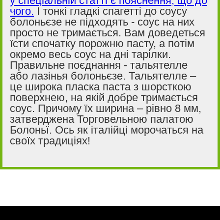
у спеціальній статті є пояснення, що до
чого.
І тонкі гладкі спагетті до соусу
болоньєзе не підходять - соус на них
просто не тримається. Вам доведеться
їсти спочатку порожню пасту, а потім
окремо весь соус на дні тарілки.
Правильне поєднання - тальятелле
або лазінья болоньєзе. Тальятелле –
це широка пласка паста з шорсткою
поверхнею, на якій добре тримається
соус. Причому їх ширина – рівно 8 мм,
затверджена Торговельною палатою
Болоньї. Ось як італійці морочаться на
своїх традиціях!