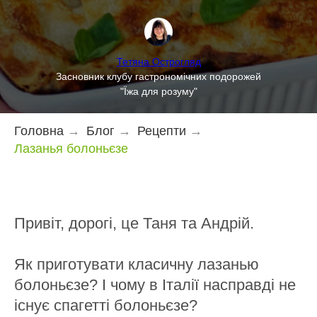
Тетяна Острогляд
Засновник клубу гастрономічних подорожей
"Їжа для розуму"
Головна
→
Блог
→
Рецепти
→
Лазанья болоньєзе
Привіт, дорогі, це Таня та Андрій.
Як приготувати класичну лазанью
болоньєзе? І чому в Італії насправді не
існує спагетті болоньєзе?