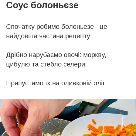
Соус болоньєзе
Спочатку робимо болоньезе - це
найдовша частина рецепту.
Дрібно нарубаємо овочі: моркву,
цибулю та стебло селери.
Припустимо їх на оливковій олії.