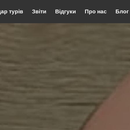
 турів
ар турів
Звіти
Звіти
Відгуки
Відгуки
Про нас
Про нас
Блог
Блог