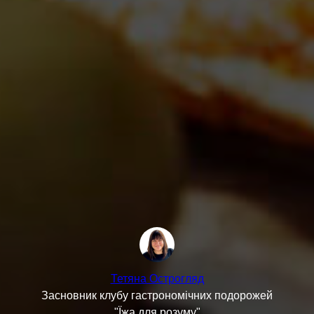
Тетяна Острогляд
Засновник клубу гастрономічних подорожей
"Їжа для розуму"