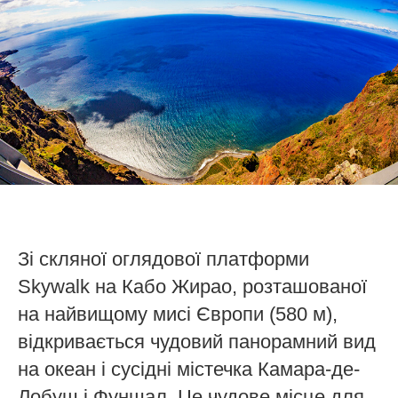
Зі скляної оглядової платформи
Skywalk на Кабо Жирао, розташованої
на найвищому мисі Європи (580 м),
відкривається чудовий панорамний вид
на океан і сусідні містечка Камара-де-
Лобуш і Фуншал. Це чудове місце для