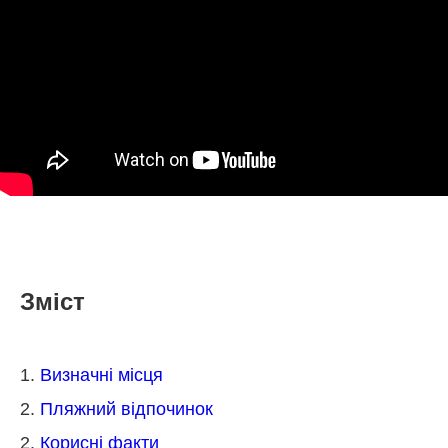
Зміст
1.
Визначні місця
2.
Пляжний відпочинок
2.
Корисні факти