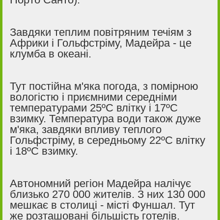
Завдяки теплим повітряним течіям з
Африки і Гольфстріму, Мадейра - це
клумба в океані.
Тут постійна м'яка погода, з помірною
вологістю і приємними середніми
температурами 25ºC влітку і 17ºC
взимку. Температура води також дуже
м'яка, завдяки впливу теплого
Гольфстріму, в середньому 22ºC влітку
і 18ºC взимку.
Автономний регіон Мадейра налічує
близько 270 000 жителів. З них 130 000
мешкає в столиці - місті Фуншал. Тут
же розташовані більшість готелів.