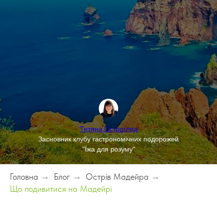
Тетяна Острогляд
Засновник клубу гастрономічних подорожей
"Їжа для розуму"
Головна
→
Блог
→
Острів Мадейра
→
Що подивитися на Мадейрі