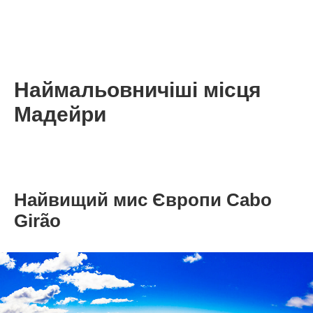
Наймальовничіші місця
Мадейри
Найвищий мис Європи Cabo
Girão