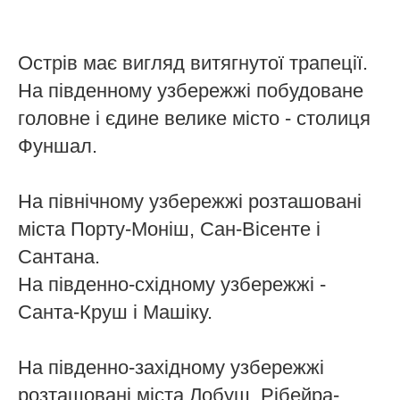
Острів має вигляд витягнутої трапеції.
На південному узбережжі побудоване
головне і єдине велике місто - столиця
Фуншал.
На північному узбережжі розташовані
міста Порту-Моніш, Сан-Вісенте і
Сантана.
На південно-східному узбережжі -
Санта-Круш і Машіку.
На південно-західному узбережжі
розташовані міста Лобуш, Рібейра-