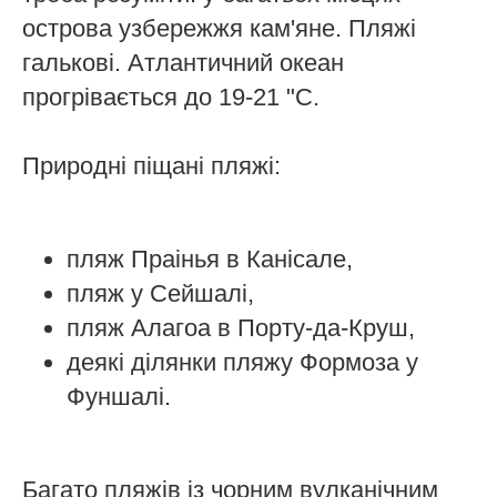
острова узбережжя кам'яне. Пляжі
галькові. Атлантичний океан
прогрівається до 19-21 "C.
Природні піщані пляжі:
пляж Праінья в Канісале,
пляж у Сейшалі,
пляж Алагоа в Порту-да-Круш,
деякі ділянки пляжу Формоза у
Фуншалі.
Багато пляжів із чорним вулканічним