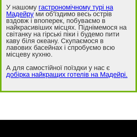
У нашому
гастрономічному турі на
Мадейру
ми об'їздимо весь острів
вздовж і впоперек, побуваємо в
найкрасивіших місцях. Піднімемося на
світанку на гірські піки і будемо пити
каву біля океану. Скупаємося в
лавових басейнах і спробуємо всю
місцеву кухню.
А для самостійної поїздки у нас є
добірка найкращих готелів на Мадейрі.