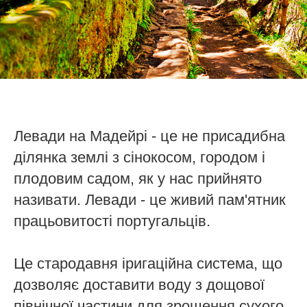
Левади на Мадейрі - це не присадибна
ділянка землі з сінокосом, городом і
плодовим садом, як у нас прийнято
називати. Левади - це живий пам'ятник
працьовитості португальців.
Це стародавня іригаційна система, що
дозволяє доставити воду з дощової
північної частини для зрошення сухого