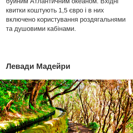
буйним Атлантичним океаном. Вхідні
квитки коштують 1,5 євро і в них
включено користування роздягальнями
та душовими кабінами.
Левади Мадейри