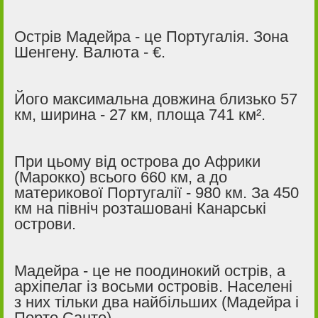
Острів Мадейра - це Португалія. Зона
Шенгену. Валюта - €.
Його максимальна довжина близько 57
км, ширина - 27 км, площа 741 км².
При цьому від острова до Африки
(Марокко) всього 660 км, а до
материкової Португалії - 980 км. За 450
км на північ розташовані Канарські
острови.
Мадейра - це не поодинокий острів, а
архіпелаг із восьми островів. Населені
з них тільки два найбільших (Мадейра і
Порто Санто).