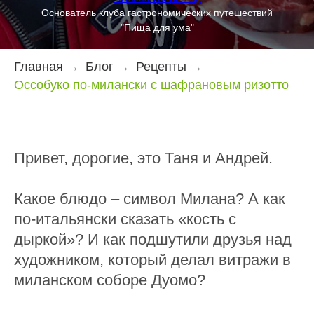
Основатель клуба гастрономических путешествий
"Пища для ума"
Главная
→
Блог
→
Рецепты
→
Оссобуко по-милански с шафрановым ризотто
Привет, дорогие, это Таня и Андрей.
Какое блюдо – символ Милана? А как
по-итальянски сказать «кость с
дыркой»? И как подшутили друзья над
художником, который делал витражи в
миланском соборе Дуомо?