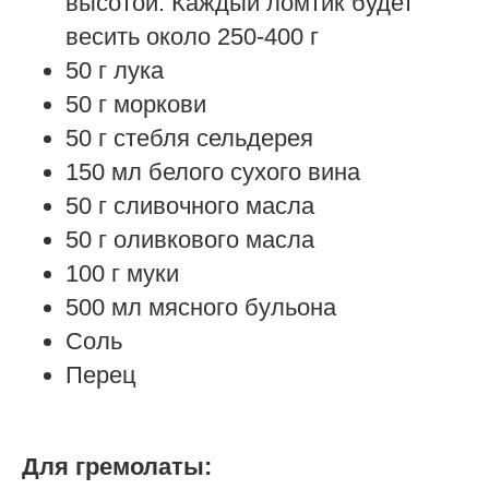
высотой. Каждый ломтик будет
весить около 250-400 г
50 г лука
50 г моркови
50 г стебля сельдерея
150 мл белого сухого вина
50 г сливочного масла
50 г оливкового масла
100 г муки
500 мл мясного бульона
Соль
Перец
Для гремолаты: