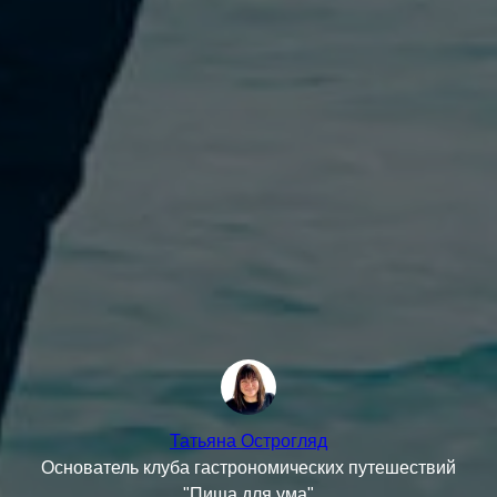
Татьяна Острогляд
Основатель клуба гастрономических путешествий
"Пища для ума"