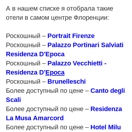
А в нашем списке я отобрала такие
отели в самом центре Флоренции:
Роскошный –
Portrait Firenze
Роскошный –
Palazzo Portinari Salviati
Residenza D'Epoca
Роскошный –
Palazzo
Vecchietti
-
Residenza
D'
Epoca
Роскошный –
Brunelleschi
Более доступный по цене –
Canto
degli
Scali
Более доступный по цене –
Residenza
La
Musa
Amarcord
Более доступный по цене –
Hotel
Milu