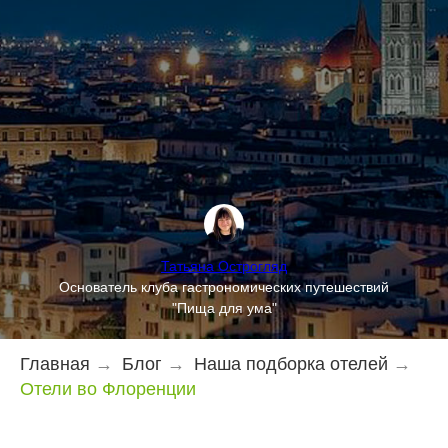
Татьяна Острогляд
Основатель клуба гастрономических путешествий
"Пища для ума"
Главная
→
Блог
→
Наша подборка отелей
→
Отели во Флоренции