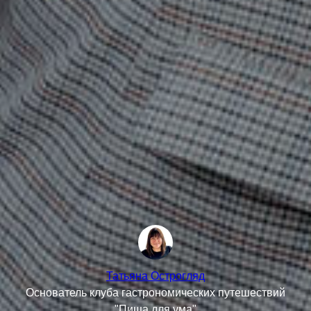
Татьяна Острогляд
Основатель клуба гастрономических путешествий
"Пища для ума"