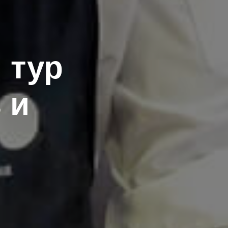
 тур
 и