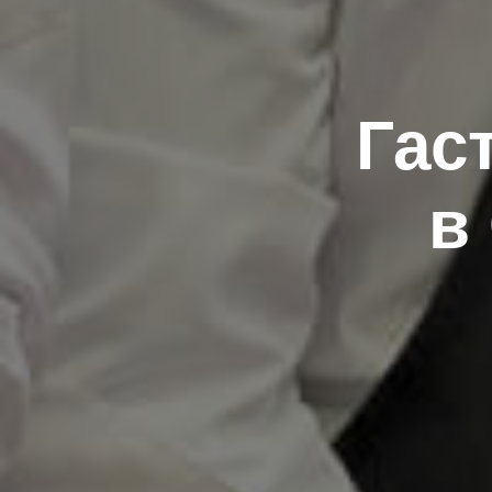
Гас
в