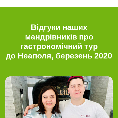
Відгуки наших
мандрівників про
гастрономічний тур
до Неаполя, березень 2020