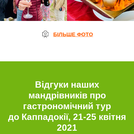
БІЛЬШЕ ФОТО
Відгуки наших
мандрівників про
гастрономічний тур
до Каппадокії, 21-25 квітня
2021