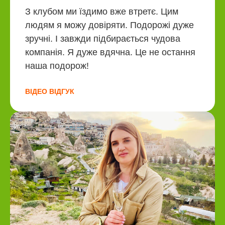
З клубом ми їздимо вже втретє. Цим
людям я можу довіряти. Подорожі дуже
зручні. І завжди підбирається чудова
компанія. Я дуже вдячна. Це не остання
наша подорож!
ВІДЕО ВІДГУК