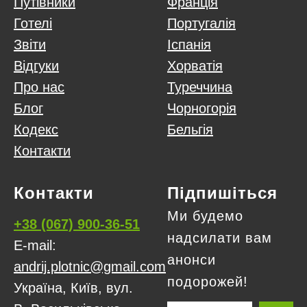
Путівники
Франція
Готелі
Португалія
Звіти
Іспанія
Відгуки
Хорватія
Про нас
Туреччина
Блог
Чорногорія
Кодекс
Бельгія
Контакти
Контакти
Підпишіться
Ми будемо
+38 (067) 900-36-51
надсилати вам
E-mail:
анонси
andrij.plotnic@gmail.com
подорожей!
Україна, Київ, вул.