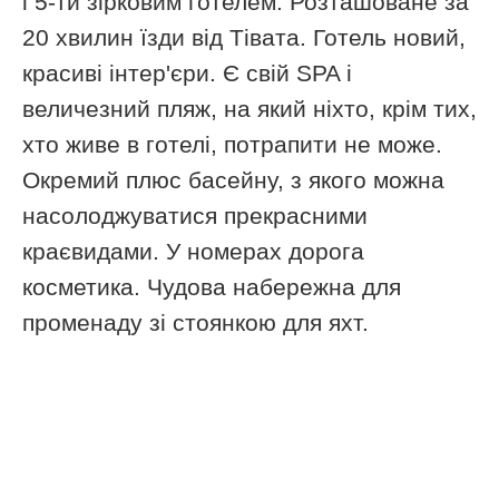
і 5-ти зірковим готелем. Розташоване за
20 хвилин їзди від Тівата. Готель новий,
красиві інтер'єри. Є свій SPA і
величезний пляж, на який ніхто, крім тих,
хто живе в готелі, потрапити не може.
Окремий плюс басейну, з якого можна
насолоджуватися прекрасними
краєвидами. У номерах дорога
косметика. Чудова набережна для
променаду зі стоянкою для яхт.