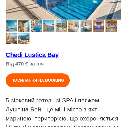
Chedi Lustica Bay
Від 470
€
за ніч
ПОСИЛАННЯ НА BOOKING
5-зірковий готель зі SPA і пляжем.
Луштіца Бей - це міні-місто з яхт-
мариною, територією, що охороняється,