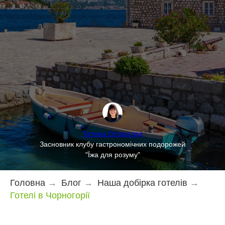
Тетяна Острогляд
Засновник клубу гастрономічних подорожей
"Їжа для розуму"
Головна
→
Блог
→
Наша добірка готелів
→
Готелі в Чорногорії