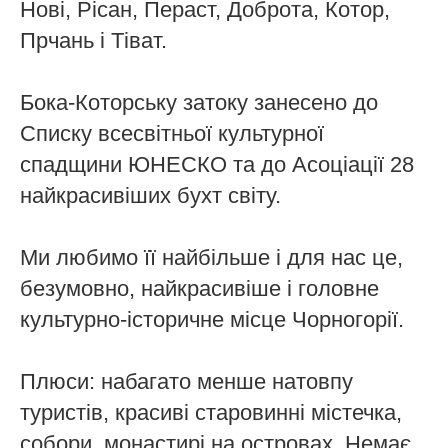
Нові, Рісан, Пераст, Доброта, Котор,
Прчань і Тіват.
Бока-Которську затоку занесено до
Списку всесвітньої культурної
спадщини ЮНЕСКО та до Асоціації 28
найкрасивіших бухт світу.
Ми любимо її найбільше і для нас це,
безумовно, найкрасивіше і головне
культурно-історичне місце Чорногорії.
Плюси: набагато менше натовпу
туристів, красиві старовинні містечка,
собори, монастирі на островах. Немає