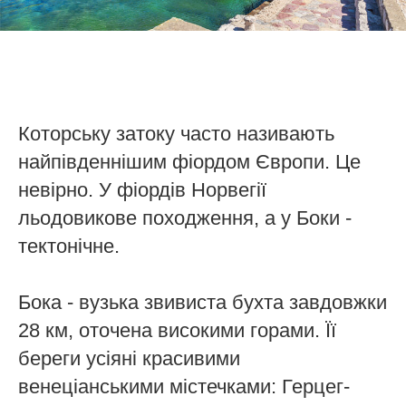
Которську затоку часто називають
найпівденнішим фіордом Європи. Це
невірно. У фіордів Норвегії
льодовикове походження, а у Боки -
тектонічне.
Бока - вузька звивиста бухта завдовжки
28 км, оточена високими горами. Її
береги усіяні красивими
венеціанськими містечками: Герцег-