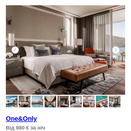
One&Only
Від 980
€
за ніч